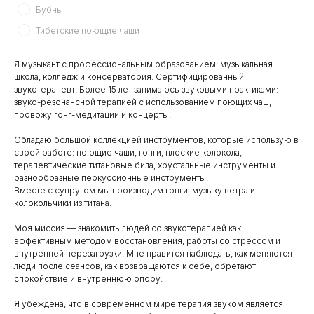
Бубны
Тибетские поющие чаши
Я музыкант с профессиональным образованием: музыкальная
школа, колледж и консерватория. Сертифицированный
звукотерапевт. Более 15 лет занимаюсь звуковыми практиками:
звуко-резонансной терапией с использованием поющих чаш,
провожу гонг-медитации и концерты.
Обладаю большой коллекцией инструментов, которые использую в
своей работе: поющие чаши, гонги, плоские колокола,
терапевтические титановые била, хрустальные инструменты и
разнообразные перкуссионные инструменты.
Вместе с супругом мы производим гонги, музыку ветра и
колокольчики из титана.
Моя миссия — знакомить людей со звукотерапией как
эффективным методом восстановления, работы со стрессом и
внутренней перезагрузки. Мне нравится наблюдать, как меняются
люди после сеансов, как возвращаются к себе, обретают
спокойствие и внутреннюю опору.
Я убеждена, что в современном мире терапия звуком является