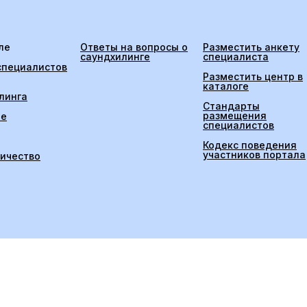
ле
Ответы на вопросы о
Разместить анкету
саундхилинге
специалиста
специалистов
Разместить центр в
каталоге
линга
Стандарты
размещения
ие
специалистов
Кодекс поведения
участников портала
ичество