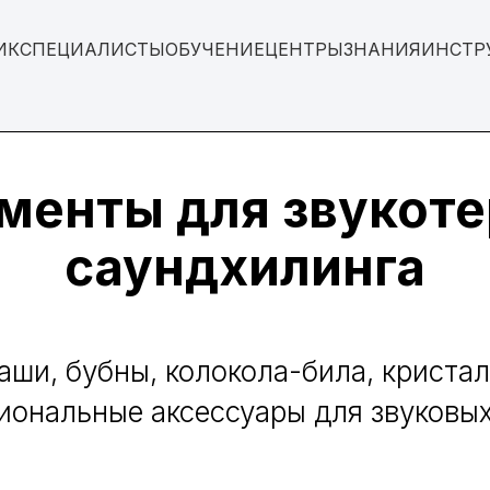
ИК
СПЕЦИАЛИСТЫ
ОБУЧЕНИЕ
ЦЕНТРЫ
ЗНАНИЯ
ИНСТР
менты для звукоте
саундхилинга
аши, бубны, колокола-била, криста
иональные аксессуары для звуковых