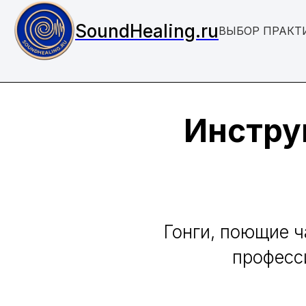
SoundHealing.ru
ВЫБОР ПРАКТ
Инстру
Гонги, поющие ч
професс