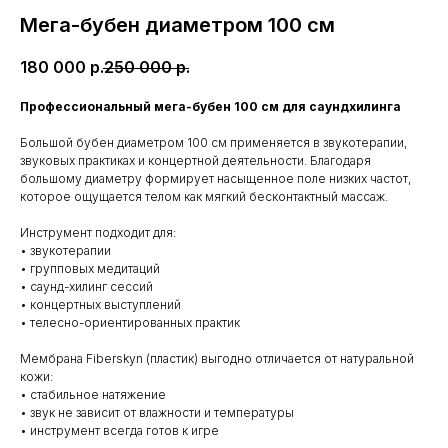
Мега-бубен диаметром 100 см
180 000
р.
250 000
р.
Профессиональный мега-бубен 100 см для саундхилинга
Большой бубен диаметром 100 см применяется в звукотерапии,
звуковых практиках и концертной деятельности. Благодаря
большому диаметру формирует насыщенное поле низких частот,
которое ощущается телом как мягкий бесконтактный массаж.
Инструмент подходит для:
• звукотерапии
• групповых медитаций
• саунд-хилинг сессий
• концертных выступлений
• телесно-ориентированных практик
Мембрана Fiberskyn (пластик) выгодно отличается от натуральной
кожи:
• стабильное натяжение
• звук не зависит от влажности и температуры
• инструмент всегда готов к игре